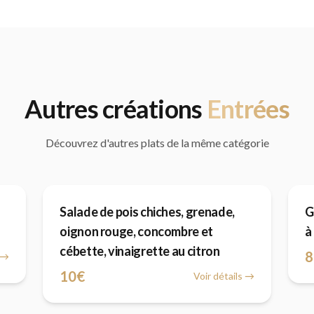
Autres créations
Entrée
s
Découvrez d'autres plats de la même catégorie
Salade de pois chiches, grenade,
G
oignon rouge, concombre et
à
cébette, vinaigrette au citron
8
s →
10€
Voir détails →