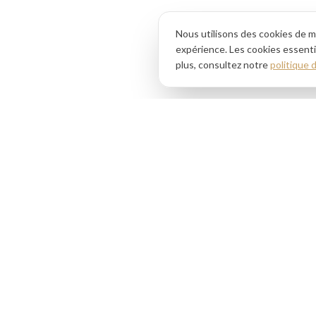
Nous utilisons des cookies de m
expérience. Les cookies essentie
plus, consultez notre
politique 
Ciselé
Gastronomie à emporter. Une cuisine raffinée qui
sublime les produits locaux, disponible 7 jours sur 7.