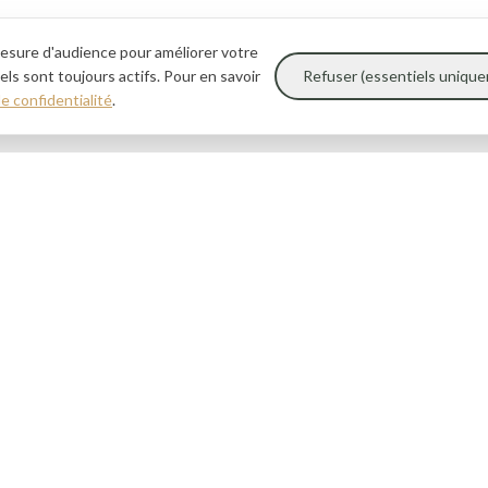
esure d'audience pour améliorer votre
ls sont toujours actifs. Pour en savoir
Refuser (essentiels uniqu
de confidentialité
.
Navigation
→
Accueil
→
L'univers Ciselé
→
Commander