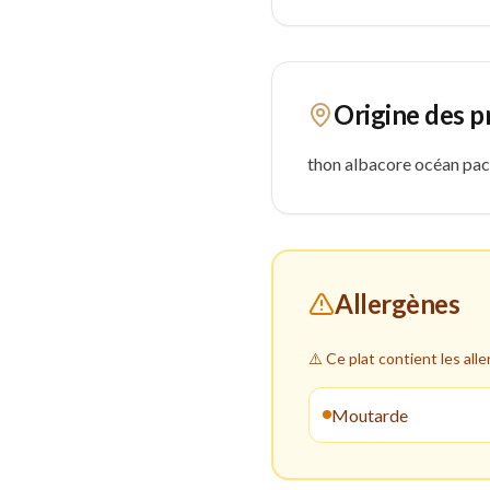
Origine des p
thon albacore océan pac
Allergènes
⚠️ Ce plat contient les all
Moutarde