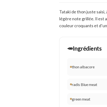
Tataki de thon juste saisi,
légère note grillée. Il e
couleur croquants et d’un 
🥕
Ingrédients
thon albacore
radis Blue meat
green meat