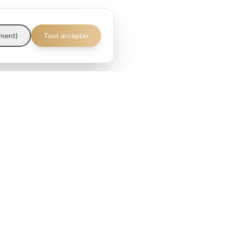
ement)
Tout accepter
Horaires
Ouvert 7 jours sur 7
Lundi au samedi : 10h–15h et 17h30–20h
Dimanche : 11h–15h et 17h30–20h