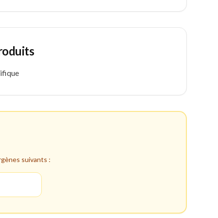
roduits
ifique
ergènes suivants :