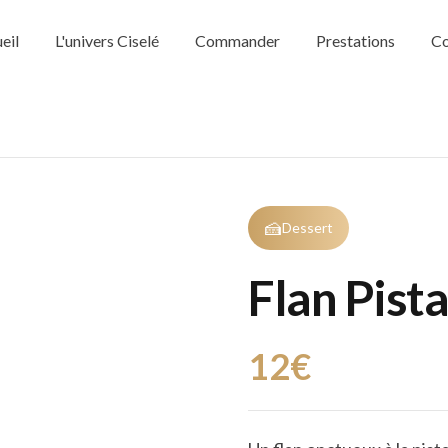
eil
L'univers Ciselé
Commander
Prestations
Co
🍰
Dessert
Flan Pist
12€