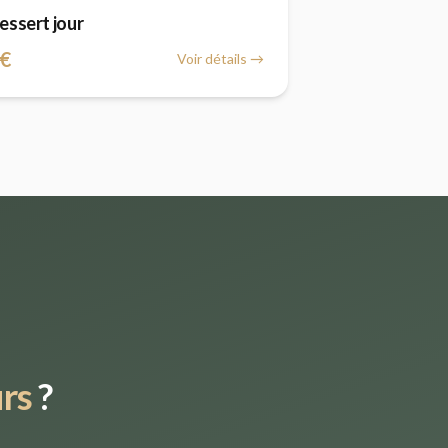
essert jour
€
Voir détails →
rs
?