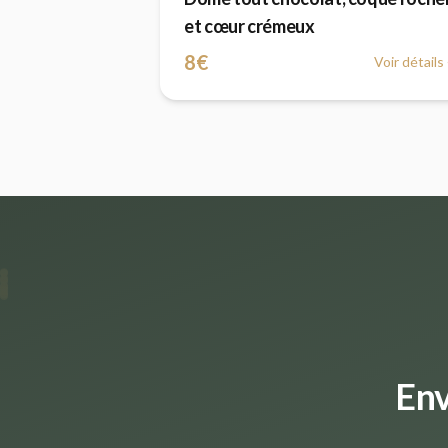
et cœur crémeux
8€
Voir détail
Env