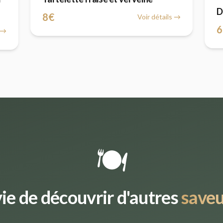
D
8€
Voir détails →
6
s →
🍽️
ie de découvrir d'autres
saveu