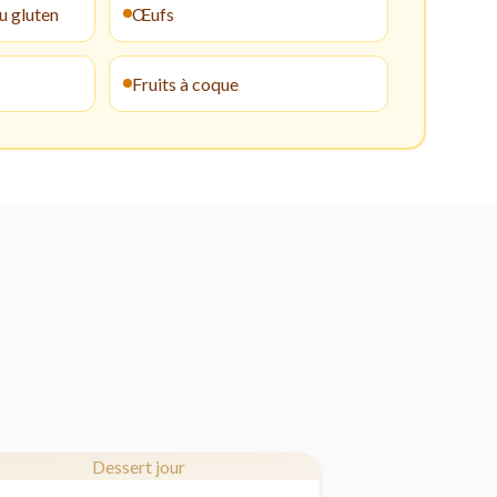
u gluten
Œufs
Fruits à coque
Dessert jour