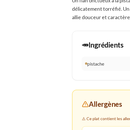
Un flan onctueux à la pist
délicatement torréfié. Un
allie douceur et caractère
🥕
Ingrédients
pistache
Allergènes
⚠️ Ce plat contient les all