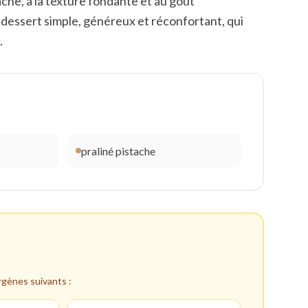
ache, à la texture fondante et au goût
 dessert simple, généreux et réconfortant, qui
.
praliné pistache
ergènes suivants :